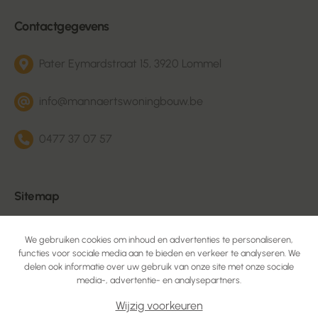
Contactgegevens
Pater Eymardstraat 15, 3920 Lommel
info@mannaertswoningbouw.be
0477 37 07 57
Sitemap
Woningbouw & villa's
We gebruiken cookies om inhoud en advertenties te personaliseren,
functies voor sociale media aan te bieden en verkeer te analyseren. We
Metselwerken groot en klein
delen ook informatie over uw gebruik van onze site met onze sociale
media-, advertentie- en analysepartners.
Renovaties & verbouwingen
Wijzig voorkeuren