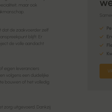
we
ecialiteit, maar ook
vakmanschap.
Samen
Pe
 dat de zaakvoerder zelf
Er
nspreekpunt blijft. Er
oject de volle aandacht
Fl
Kw
of eigen leveranciers
V
en volgens een duidelijke
 te bouwen of het volledig
 zorg uitgevoerd. Dankzij