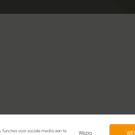
 functies voor sociale media aan te
Wijzig
WE