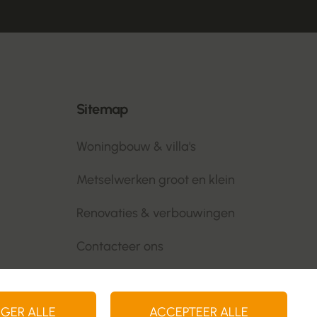
Sitemap
Woningbouw & villa's
Metselwerken groot en klein
Renovaties & verbouwingen
Contacteer ons
IGER ALLE
ACCEPTEER ALLE