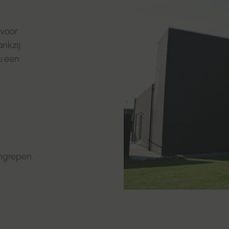
 voor
nkzij
u een
ngrepen.