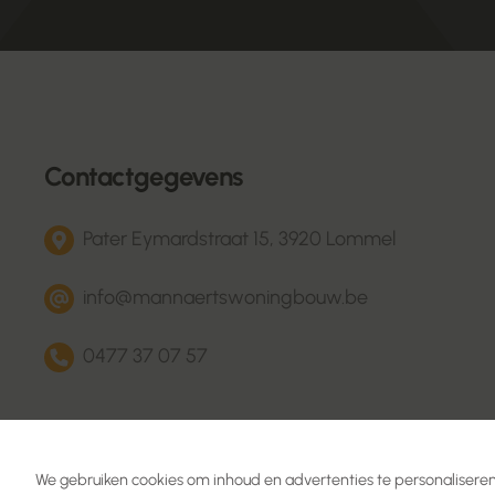
Contactgegevens
Pater Eymardstraat 15, 3920 Lommel
info@mannaertswoningbouw.be
0477 37 07 57
We gebruiken cookies om inhoud en advertenties te personaliseren,